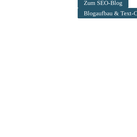
Zum SEO-Blog
Blogaufbau & Text-
 buche einen Workshop
e unsicher? Oder du hast Fragen zur Technik deiner Web
hinenoptimierung deiner Blogartikel? Auch bei der Ers
 Daneben biete ich Workshops für Führungskräfte zum 
ns unverbindlich am Telefon oder online via Teams aus