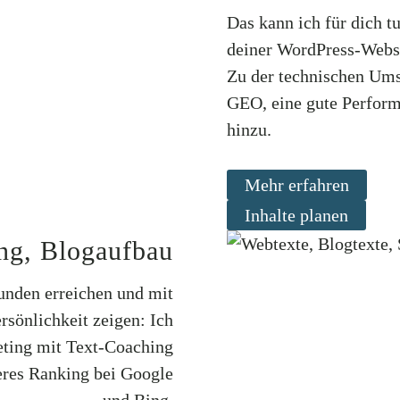
Das kann ich für dich t
deiner WordPress-Websi
Zu der technischen Um
GEO, eine gute Perfor
hinzu.
Mehr erfahren
Inhalte planen
ng, Blogaufbau
nden erreichen und mit
rsönlichkeit zeigen: Ich
eting mit Text-Coaching
seres Ranking bei Google
und Bing.