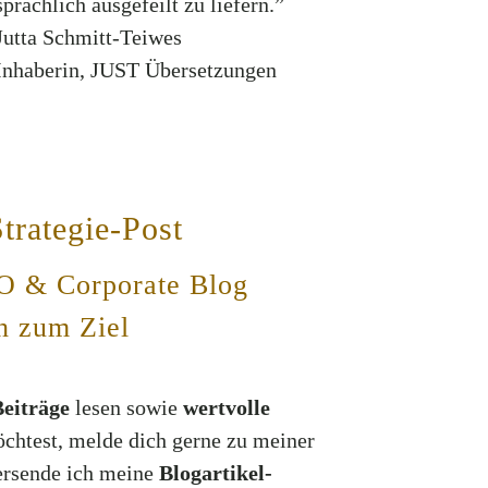
sprachlich ausgefeilt zu liefern.”
Jutta Schmitt-Teiwes
Inhaberin
,
JUST Übersetzungen
Strategie-Post
O & Corporate Blog
ch zum Ziel
Beiträge
lesen sowie
wertvolle
chtest, melde dich gerne zu meiner
ersende ich meine
Blogartikel-